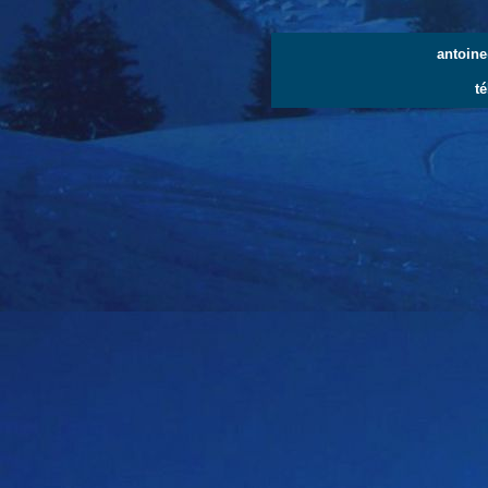
antoin
té