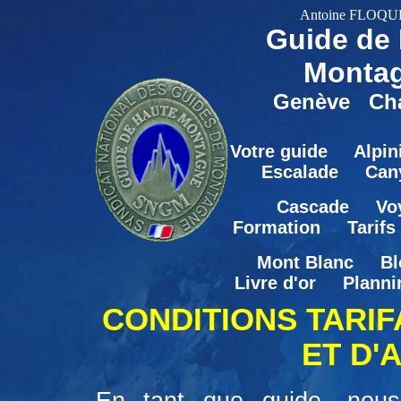
Antoine FLOQUE
Guide de
Monta
Genève Ch
Votre guide
Alpi
Escalade
Can
Cascade
Vo
Formation
Tarifs
Mont Blanc
B
Livre d'or
Planni
C
ONDITIONS TARI
ET D'
En tant que guide, nou